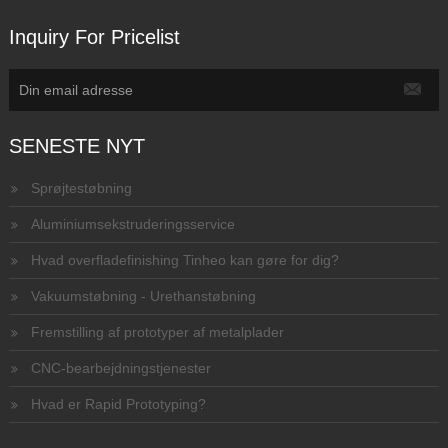
Inquiry For Pricelist
SENESTE NYT
Sprøjtestøbning
Aluminiumsekstruderingsservice
Hvad overfladefinishing Tinheo kan gøre for dig?
Vakuumstøbning - Urethanstøbning
Fremstilling af prototyper af metalplader
CNC-bearbejdningstjenester
Hvad er Rapid Prototyping?