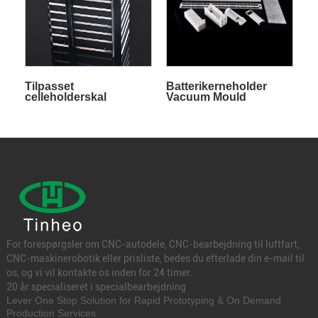
Tilpasset
Batterikerneholder
celleholderskal
Vacuum Mould
Prototype
For forespørgsler om CNC-autodele, CNC-bearbejdning til luftfart,
CNC-maskinerobotik eller prisliste, bedes du efterlade din e-mail til
os, og vi vil kontakte os inden for 24 timer.
20 år specialiseret i specialbearbejdning
Lever One Stop Solution for Rapid Prototyping & On Demand
Production Services