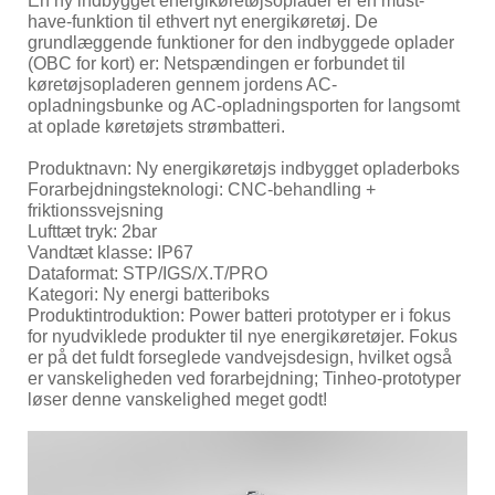
En ny indbygget energikøretøjsoplader er en must-
have-funktion til ethvert nyt energikøretøj. De
grundlæggende funktioner for den indbyggede oplader
(OBC for kort) er: Netspændingen er forbundet til
køretøjsopladeren gennem jordens AC-
opladningsbunke og AC-opladningsporten for langsomt
at oplade køretøjets strømbatteri.
Produktnavn: Ny energikøretøjs indbygget opladerboks
Forarbejdningsteknologi: CNC-behandling +
friktionssvejsning
Lufttæt tryk: 2bar
Vandtæt klasse: IP67
Dataformat: STP/IGS/X.T/PRO
Kategori: Ny energi batteriboks
Produktintroduktion: Power batteri prototyper er i fokus
for nyudviklede produkter til nye energikøretøjer. Fokus
er på det fuldt forseglede vandvejsdesign, hvilket også
er vanskeligheden ved forarbejdning; Tinheo-prototyper
løser denne vanskelighed meget godt!